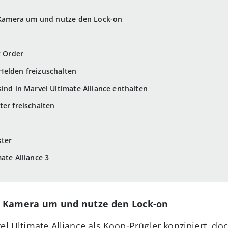
e Kamera um und nutze den Lock-on
k Order
Helden freizuschalten
ind in Marvel Ultimate Alliance enthalten
ter freischalten
kter
ate Alliance 3
die Kamera um und nutze den Lock-on
el Ultimate Alliance als Koop-Prügler konzipiert, doc