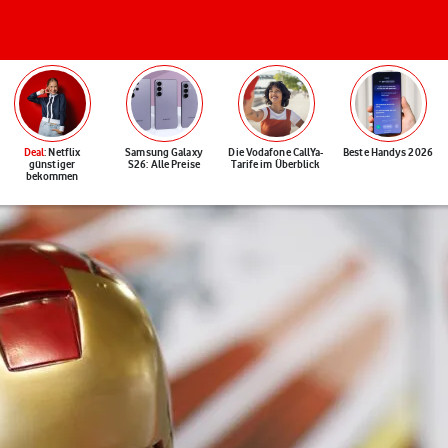
Deal
: Netflix
Samsung Galaxy
Die Vodafone CallYa-
Beste Handys 2026
günstiger
S26: Alle Preise
Tarife im Überblick
bekommen