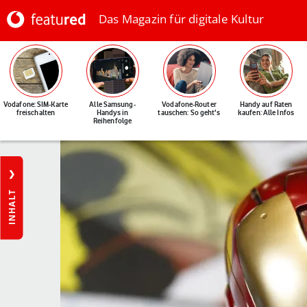
Das Magazin für digitale Kultur
Vodafone: SIM-Karte
Alle Samsung-
Vodafone-Router
Handy auf Raten
freischalten
Handys in
tauschen: So geht's
kaufen: Alle Infos
Reihenfolge
INHALT