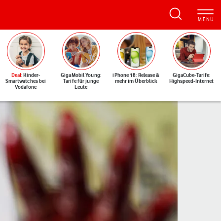
Deal
: Kinder-
GigaMobil Young:
iPhone 18: Release &
GigaCube-Tarife:
Smartwatches bei
Tarife für junge
mehr im Überblick
Highspeed-Internet
Vodafone
Leute