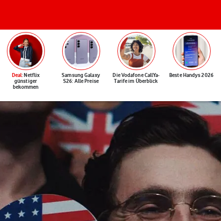
Deal
: Netflix
Samsung Galaxy
Die Vodafone CallYa-
Beste Handys 2026
günstiger
S26: Alle Preise
Tarife im Überblick
bekommen