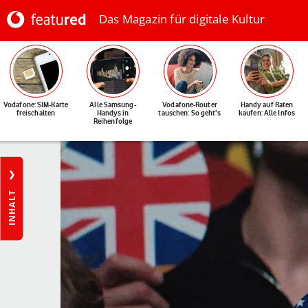
Das Magazin für digitale Kultur
Vodafone: SIM-Karte
Alle Samsung-
Vodafone-Router
Handy auf Raten
freischalten
Handys in
tauschen: So geht's
kaufen: Alle Infos
Reihenfolge
INHALT