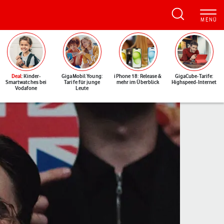
Deal
: Kinder-
GigaMobil Young:
iPhone 18: Release &
GigaCube-Tarife:
Smartwatches bei
Tarife für junge
mehr im Überblick
Highspeed-Internet
Vodafone
Leute