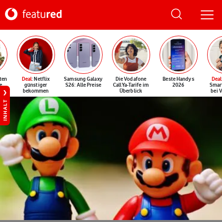
ten
Deal
: Netflix
Samsung Galaxy
Die Vodafone
Beste Handys
Deal
e
günstiger
S26: Alle Preise
CallYa-Tarife im
2026
Smar
bekommen
Überblick
bei 
INHALT