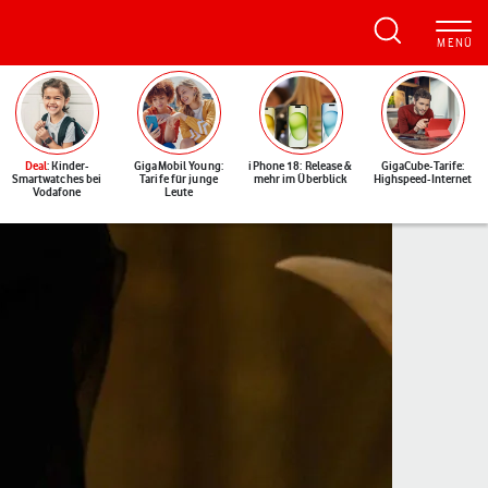
Deal
: Kinder-
GigaMobil Young:
iPhone 18: Release &
GigaCube-Tarife:
Smartwatches bei
Tarife für junge
mehr im Überblick
Highspeed-Internet
Vodafone
Leute