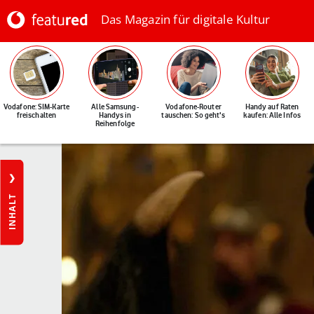
Das Magazin für digitale Kultur
Vodafone: SIM-Karte
Alle Samsung-
Vodafone-Router
Handy auf Raten
freischalten
Handys in
tauschen: So geht's
kaufen: Alle Infos
Reihenfolge
INHALT