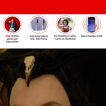
Deal
: Netflix
Samsung Galaxy
Die Vodafone CallYa-
Beste Handys 2026
günstiger
S26: Alle Preise
Tarife im Überblick
bekommen