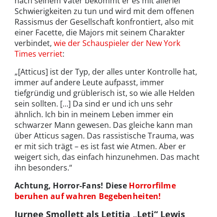
nach seinem Vater bekommt er es mit allerlei
Schwierigkeiten zu tun und wird mit dem offenen
Rassismus der Gesellschaft konfrontiert, also mit
einer Facette, die Majors mit seinem Charakter
verbindet,
wie der Schauspieler der New York
Times verriet
:
„[Atticus] ist der Typ, der alles unter Kontrolle hat,
immer auf andere Leute aufpasst, immer
tiefgründig und grüblerisch ist, so wie alle Helden
sein sollten. […] Da sind er und ich uns sehr
ähnlich. Ich bin in meinem Leben immer ein
schwarzer Mann gewesen. Das gleiche kann man
über Atticus sagen. Das rassistische Trauma, was
er mit sich trägt – es ist fast wie Atmen. Aber er
weigert sich, das einfach hinzunehmen. Das macht
ihn besonders.“
Achtung, Horror-Fans! Diese
Horrorfilme
beruhen auf wahren Begebenheiten!
Jurnee Smollett als Letitia „Leti“ Lewis