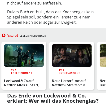
nicht auf andere zu entfesseln.
Dulacs Buch enthüllt, dass das Knochenglas kein
Spiegel sein soll, sondern ein Fenster zu einem
anderen Reich oder sogar zur Ewigkeit.
red
featu
LESEEMPFEHLUNGEN
TV &
TV &
ENTERTAINMENT
ENTERTAINMENT
Lockwood & Co auf
Neue Horrorfilme auf
Netf
Netflix: Alles zu Start,
Netflix: 6 Streifen für
Buc
Handlung und Cast der …
Deinen Gruselabend
Die
Übe
Das Ende von Lockwood & Co.
erklärt: Wer will das Knochenglas?