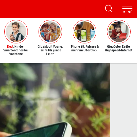
Deal
: Kinder-
GigaMobil Young:
iPhone 18: Release &
GigaCube-Tarife:
Smartwatches bei
Tarife für junge
mehr im Überblick
Highspeed-Internet
Vodafone
Leute