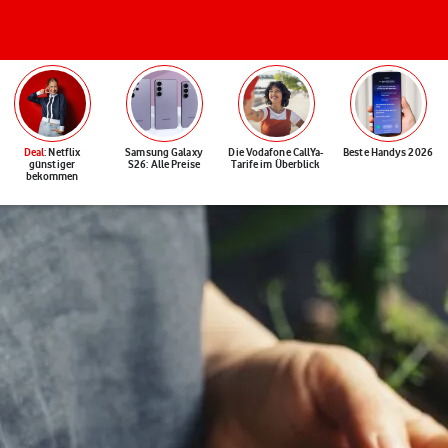
Deal
: Netflix
Samsung Galaxy
Die Vodafone CallYa-
Beste Handys 2026
günstiger
S26: Alle Preise
Tarife im Überblick
bekommen