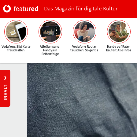
Das Magazin für digitale Kultur
Vodafone: SIM-Karte
Alle Samsung-
Vodafone-Router
Handy auf Raten
freischalten
Handys in
tauschen: So geht's
kaufen: Alle Infos
Reihenfolge
INHALT