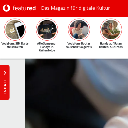
Das Magazin für digitale Kultur
Vodafone: SIM-Karte
Alle Samsung-
Vodafone-Router
Handy auf Raten
freischalten
Handys in
tauschen: So geht's
kaufen: Alle Infos
Reihenfolge
INHALT