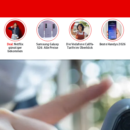
Deal
: Netflix
Samsung Galaxy
Die Vodafone CallYa-
Beste Handys 2026
günstiger
S26: Alle Preise
Tarife im Überblick
bekommen