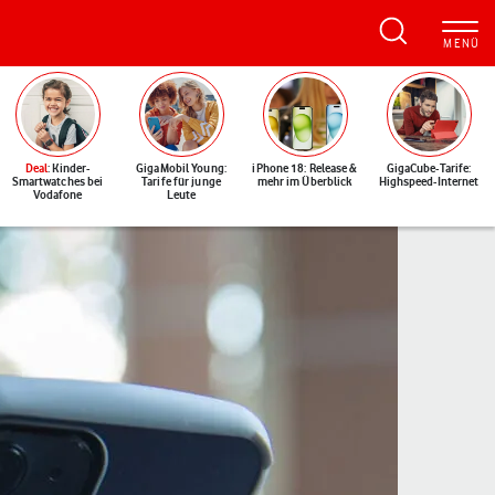
Deal
: Kinder-
GigaMobil Young:
iPhone 18: Release &
GigaCube-Tarife:
Smartwatches bei
Tarife für junge
mehr im Überblick
Highspeed-Internet
Vodafone
Leute