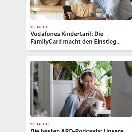
DIGITAL LIFE
Vodafones Kindertarif: Die
FamilyCard macht den Einstieg
sicher
DIGITAL LIFE
Die besten ARD-Podcasts: Unsere