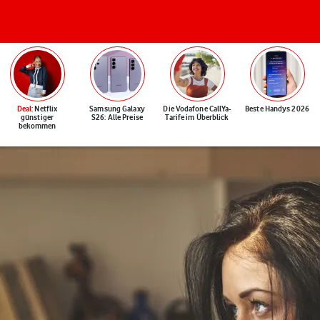
Deal
: Netflix
Samsung Galaxy
Die Vodafone CallYa-
Beste Handys 2026
günstiger
S26: Alle Preise
Tarife im Überblick
bekommen