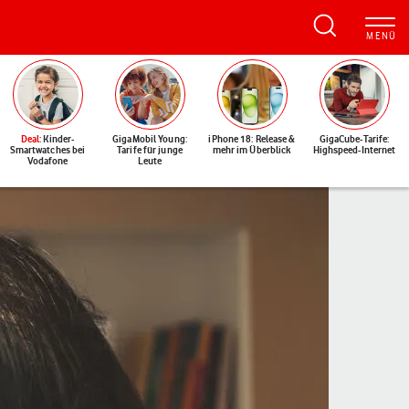
Deal
: Kinder-
GigaMobil Young:
iPhone 18: Release &
GigaCube-Tarife:
Smartwatches bei
Tarife für junge
mehr im Überblick
Highspeed-Internet
Vodafone
Leute