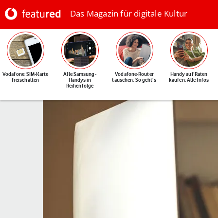
Das Magazin für digitale Kultur
Vodafone: SIM-Karte
Alle Samsung-
Vodafone-Router
Handy auf Raten
freischalten
Handys in
tauschen: So geht's
kaufen: Alle Infos
Reihenfolge