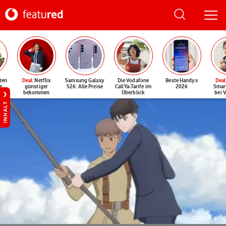
ten
Deal
: Netflix
Samsung Galaxy
Die Vodafone
Beste Handys
Deal
e
günstiger
S26: Alle Preise
CallYa-Tarife im
2026
Smar
bekommen
Überblick
bei 
INHALT
©Netflix