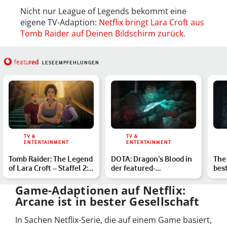
Nicht nur League of Legends bekommt eine
eigene TV-Adaption:
Netflix bringt Lara Croft aus
Tomb Raider auf Deinen Bildschirm zurück.
red
featu
LESEEMPFEHLUNGEN
TV &
TV &
ENTERTAINMENT
ENTERTAINMENT
Tomb Raider: The Legend
DOTA: Dragon’s Blood in
The 
of Lara Croft – Staffel 2:
der featured-
bes
Netflix enthül…
Serienkritik: Ein
Augenschma…
Game-Adaptionen auf Netflix:
Arcane ist in bester Gesellschaft
In Sachen Netflix-Serie, die auf einem Game basiert,