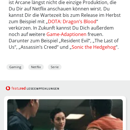
ist Arcane längst nicht die einzige Produktion, die
Du Dir auf Netflix anschauen können wirst. Du
kannst Dir die Wartezeit bis zum Release im Herbst
zum Beispiel mit „
DOTA: Dragon’s Blood
“
verkürzen. In Zukunft kannst Du Dich außerdem
noch auf weitere
Game-Adaptionen
freuen.
Darunter zum Beispiel „Resident Evil“, „The Last of
Us“, „Assassin’s Creed“ und „
Sonic the Hedgehog
“.
Gaming
Netflix
Serie
red
featu
LESEEMPFEHLUNGEN