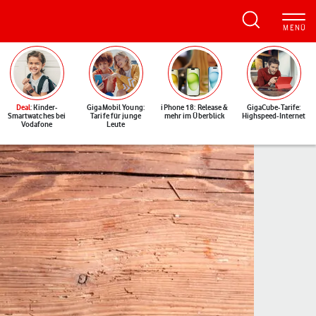
Deal
: Kinder-
GigaMobil Young:
iPhone 18: Release &
GigaCube-Tarife:
Smartwatches bei
Tarife für junge
mehr im Überblick
Highspeed-Internet
Vodafone
Leute