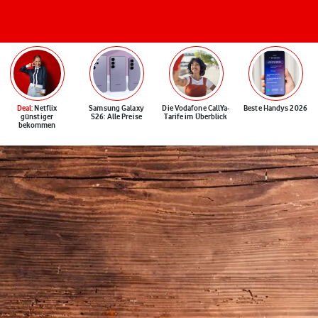
Deal
: Netflix
Samsung Galaxy
Die Vodafone CallYa-
Beste Handys 2026
günstiger
S26: Alle Preise
Tarife im Überblick
bekommen