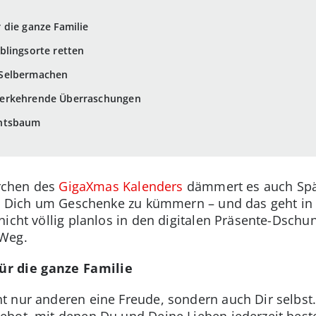
 die ganze Familie
blingsorte retten
 Selbermachen
derkehrende Überraschungen
chtsbaum
ürchen des
GigaXmas Kalenders
dämmert es auch Spä
o, Dich um Geschenke zu kümmern – und das geht in
icht völlig planlos in den digitalen Präsente-Dschung
 Weg.
r die ganze Familie
 nur anderen eine Freude, sondern auch Dir selbst.
bot, mit denen Du und Deine Lieben jederzeit beste