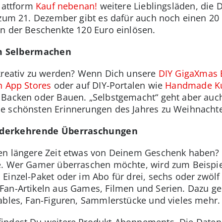
Plattform
Kauf nebenan!
weitere Lieblingsläden, die 
 zum 21. Dezember gibt es dafür auch noch einen 20
n der Beschenkte 120 Euro einlösen.
m Selbermachen
 kreativ zu werden? Wenn Dich unsere
DIY GigaXmas 
n App Stores
oder auf DIY-Portalen wie
Handmade Ku
Backen oder Bauen. „Selbstgemacht“ geht aber auch d
e schönsten Erinnerungen des Jahres zu Weihnachten
ederkehrende Überraschungen
en längere Zeit etwas von Deinem Geschenk haben?
e. Wer Gamer überraschen möchte, wird zum Beispie
Einzel-Paket oder im Abo für drei, sechs oder zwölf
an-Artikeln aus Games, Filmen und Serien. Dazu geh
ables, Fan-Figuren, Sammlerstücke und vieles mehr.
findest Du weitere Produkt-Abonnements. Die Date