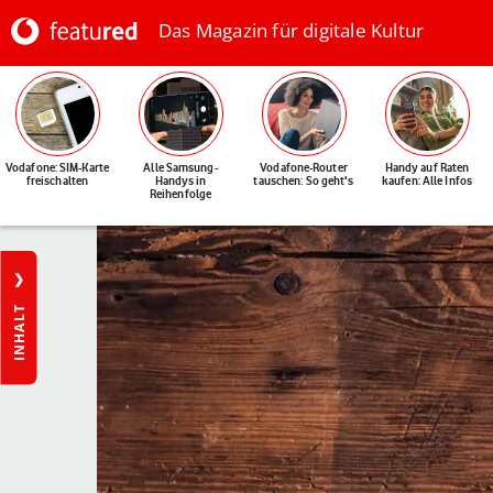
Das Magazin für digitale Kultur
Vodafone: SIM-Karte
Alle Samsung-
Vodafone-Router
Handy auf Raten
freischalten
Handys in
tauschen: So geht's
kaufen: Alle Infos
Reihenfolge
INHALT