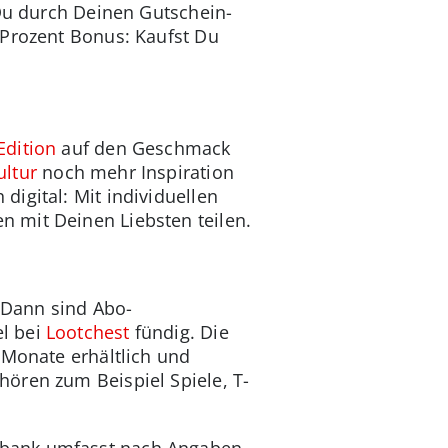
Du durch Deinen Gutschein-
 Prozent Bonus: Kaufst Du
Edition
auf den Geschmack
ltur
noch mehr Inspiration
igital: Mit individuellen
 mit Deinen Liebsten teilen.
 Dann sind Abo-
l bei
Lootchest
fündig. Die
 Monate erhältlich und
ören zum Beispiel Spiele, T-
nbank umfasst nach Angaben