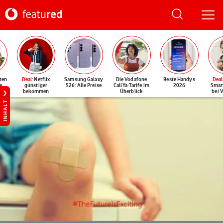
ten
Deal
: Netflix
Samsung Galaxy
Die Vodafone
Beste Handys
Deal
e
günstiger
S26: Alle Preise
CallYa-Tarife im
2026
Smar
bekommen
Überblick
bei 
INHALT