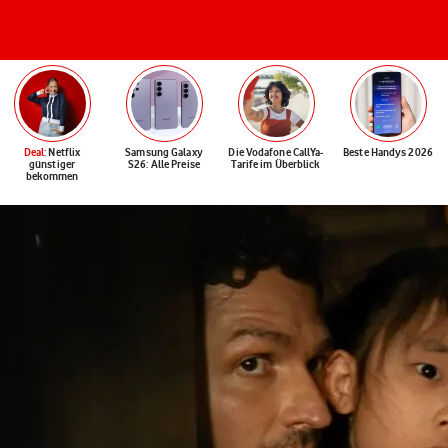
Deal
: Netflix
Samsung Galaxy
Die Vodafone CallYa-
Beste Handys 2026
günstiger
S26: Alle Preise
Tarife im Überblick
bekommen