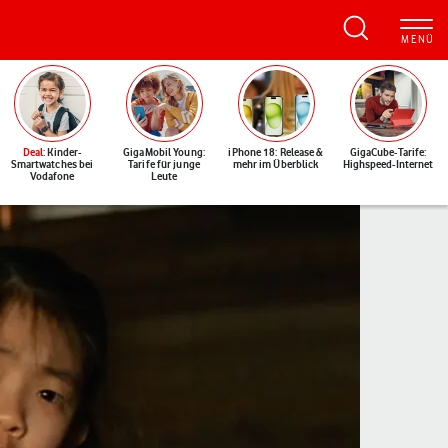
Deal
: Kinder-
GigaMobil Young:
iPhone 18: Release &
GigaCube-Tarife:
Smartwatches bei
Tarife für junge
mehr im Überblick
Highspeed-Internet
Vodafone
Leute