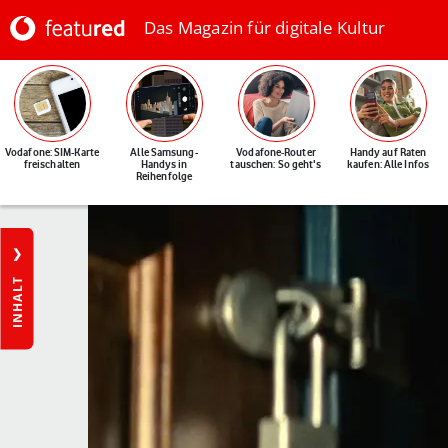
Das Magazin für digitale Kultur
Vodafone: SIM-Karte
Alle Samsung-
Vodafone-Router
Handy auf Raten
freischalten
Handys in
tauschen: So geht's
kaufen: Alle Infos
Reihenfolge
INHALT