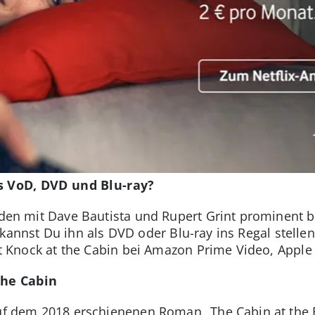
s VoD, DVD und Blu-ray?
u den mit Dave Bautista und Rupert Grint prominent 
kannst Du ihn als DVD oder Blu-ray ins Regal stelle
eht Knock at the Cabin bei Amazon Prime Video, Apple
the Cabin
auf dem 2018 erschienenen Roman „The Cabin at the 