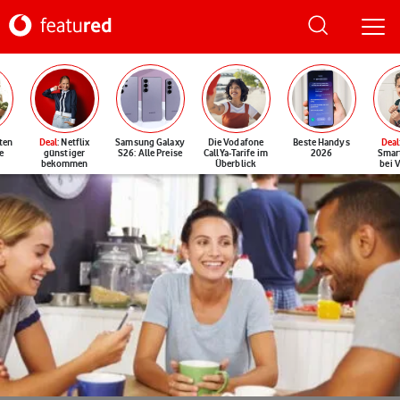
ten
Deal
: Netflix
Samsung Galaxy
Die Vodafone
Beste Handys
Deal
e
günstiger
S26: Alle Preise
CallYa-Tarife im
2026
Smar
bekommen
Überblick
bei 