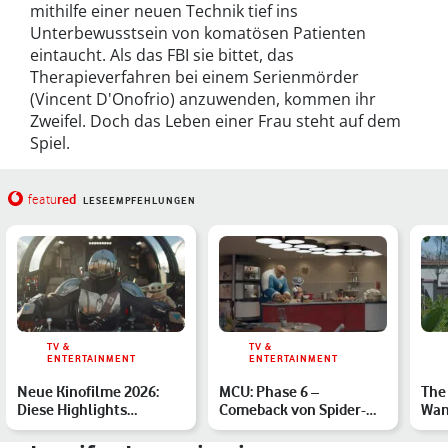
mithilfe einer neuen Technik tief ins
Unterbewusstsein von komatösen Patienten
eintaucht. Als das FBI sie bittet, das
Therapieverfahren bei einem Serienmörder
(Vincent D'Onofrio) anzuwenden, kommen ihr
Zweifel. Doch das Leben einer Frau steht auf dem
Spiel.
red
featu
LESEEMPFEHLUNGEN
TV &
TV &
ENTERTAINMENT
ENTERTAINMENT
Neue Kinofilme 2026:
MCU: Phase 6 –
The 
Diese Highlights
Comeback von Spider-
Wan
erwarten Dich
Man und den Avengers
Dra
…