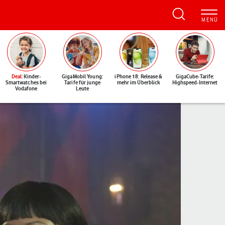
Deal
: Kinder-
GigaMobil Young:
iPhone 18: Release &
GigaCube-Tarife:
Smartwatches bei
Tarife für junge
mehr im Überblick
Highspeed-Internet
Vodafone
Leute