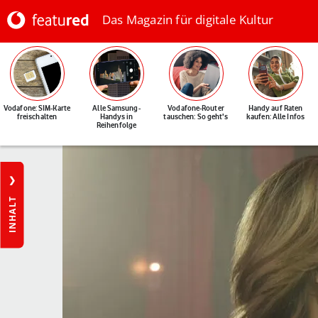
Das Magazin für digitale Kultur
Vodafone: SIM-Karte
Alle Samsung-
Vodafone-Router
Handy auf Raten
freischalten
Handys in
tauschen: So geht's
kaufen: Alle Infos
Reihenfolge
INHALT