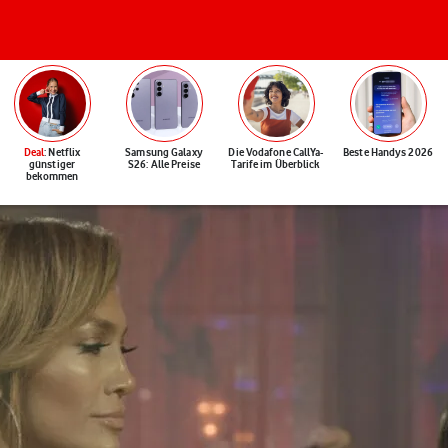
Deal
: Netflix
Samsung Galaxy
Die Vodafone CallYa-
Beste Handys 2026
günstiger
S26: Alle Preise
Tarife im Überblick
bekommen