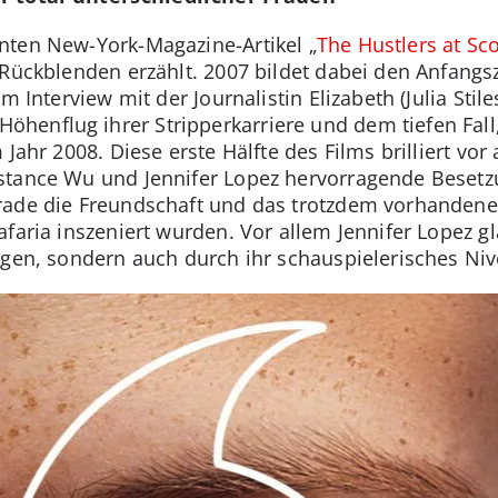
nten New-York-Magazine-Artikel „
The Hustlers at Sc
Rückblenden erzählt. 2007 bildet dabei den Anfangsz
m Interview mit der Journalistin Elizabeth (Julia Stile
enflug ihrer Stripperkarriere und dem tiefen Fall,
Jahr 2008. Diese erste Hälfte des Films brilliert vor
stance Wu und Jennifer Lopez hervorragende Besetz
rade die Freundschaft und das trotzdem vorhanden
faria inszeniert wurden. Vor allem Jennifer Lopez gl
agen, sondern auch durch ihr schauspielerisches Niv