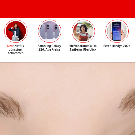
Deal
: Netflix
Samsung Galaxy
Die Vodafone CallYa-
Beste Handys 2026
günstiger
S26: Alle Preise
Tarife im Überblick
bekommen