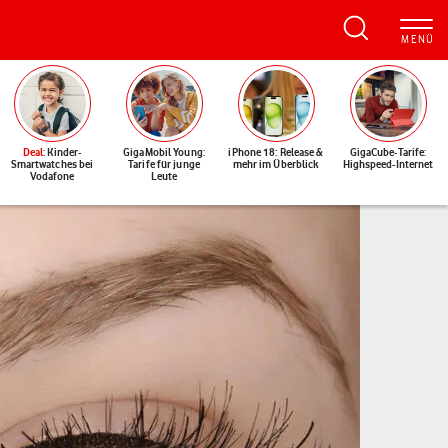
Deal
: Kinder-
GigaMobil Young:
iPhone 18: Release &
GigaCube-Tarife:
Smartwatches bei
Tarife für junge
mehr im Überblick
Highspeed-Internet
Vodafone
Leute