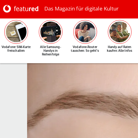
Das Magazin für digitale Kultur
Vodafone: SIM-Karte
Alle Samsung-
Vodafone-Router
Handy auf Raten
freischalten
Handys in
tauschen: So geht's
kaufen: Alle Infos
Reihenfolge