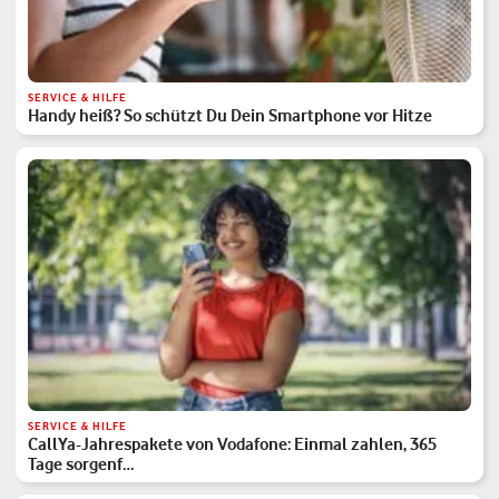
SERVICE & HILFE
Handy heiß? So schützt Du Dein Smartphone vor Hitze
SERVICE & HILFE
CallYa-Jahrespakete von Vodafone: Einmal zahlen, 365
Tage sorgenf…