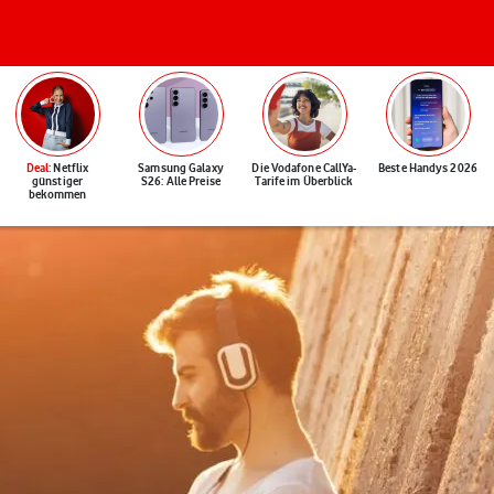
Deal
: Netflix
Samsung Galaxy
Die Vodafone CallYa-
Beste Handys 2026
günstiger
S26: Alle Preise
Tarife im Überblick
bekommen