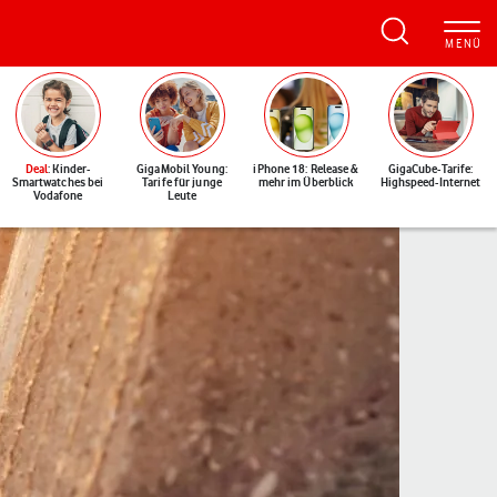
Deal
: Kinder-
GigaMobil Young:
iPhone 18: Release &
GigaCube-Tarife:
Smartwatches bei
Tarife für junge
mehr im Überblick
Highspeed-Internet
Vodafone
Leute