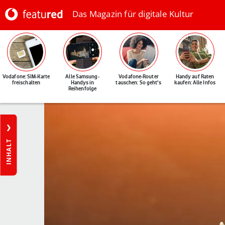
Das Magazin für digitale Kultur
Vodafone: SIM-Karte
Alle Samsung-
Vodafone-Router
Handy auf Raten
freischalten
Handys in
tauschen: So geht's
kaufen: Alle Infos
Reihenfolge
INHALT