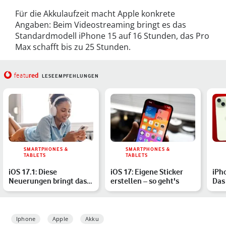
Für die Akkulaufzeit macht Apple konkrete
Angaben: Beim Videostreaming bringt es das
Standardmodell iPhone 15 auf 16 Stunden, das Pro
Max schafft bis zu 25 Stunden.
red
featu
LESEEMPFEHLUNGEN
SMARTPHONES &
SMARTPHONES &
TABLETS
TABLETS
iOS 17.1: Diese
iOS 17: Eigene Sticker
iPho
Neuerungen bringt das
erstellen – so geht's
Das
Update auf Dein iPhone
Mod
Iphone
Apple
Akku