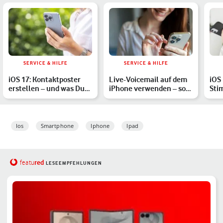
SERVICE & HILFE
SERVICE & HILFE
iOS 17: Kontaktposter
Live-Voicemail auf dem
iOS 
erstellen – und was Du
iPhone verwenden – so
Stim
bei Problemen tun ka…
geht‘s
Spr
Ios
Smartphone
Iphone
Ipad
red
featu
LESEEMPFEHLUNGEN