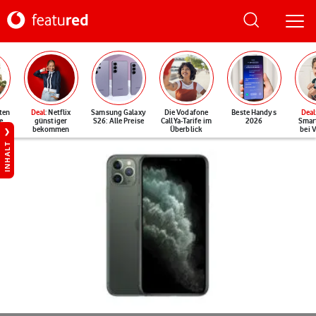
ten
Deal
: Netflix
Samsung Galaxy
Die Vodafone
Beste Handys
Deal
e
günstiger
S26: Alle Preise
CallYa-Tarife im
2026
Smar
bekommen
Überblick
bei 
INHALT