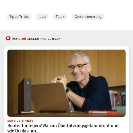
Tipps-Tricks
Ipad
Tipps
Gestensteuerung
red
featu
LESEEMPFEHLUNGEN
SERVICE & HILFE
Router hinlegen? Warum Überhitzungsgefahr droht und
wie Du das um…