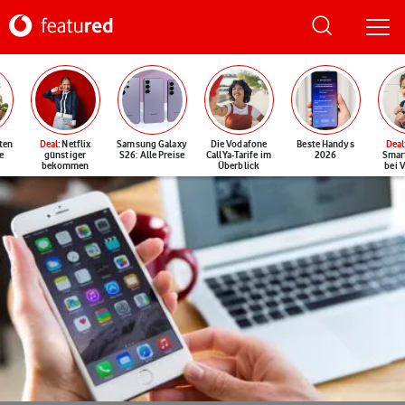
ten
Deal
: Netflix
Samsung Galaxy
Die Vodafone
Beste Handys
Deal
e
günstiger
S26: Alle Preise
CallYa-Tarife im
2026
Smar
bekommen
Überblick
bei 