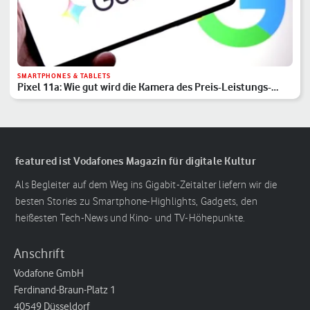
SMARTPHONES & TABLETS
Pixel 11a: Wie gut wird die Kamera des Preis-Leistungs-
Hits?
featured ist Vodafones Magazin für digitale Kultur
Als Begleiter auf dem Weg ins Gigabit-Zeitalter liefern wir die
besten Stories zu Smartphone-Highlights, Gadgets, den
heißesten Tech-News und Kino- und TV-Höhepunkte.
Anschrift
Vodafone GmbH
Ferdinand-Braun-Platz 1
40549 Düsseldorf