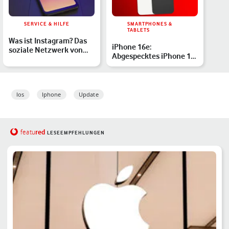
SERVICE & HILFE
SMARTPHONES &
TABLETS
Was ist Instagram? Das
iPhone 16e:
soziale Netzwerk von
Abgespecktes iPhone 16
Meta erklärt
mit KI-Support – alle
Infos
Ios
Iphone
Update
red
featu
LESEEMPFEHLUNGEN