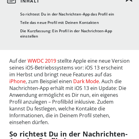
So richtest Du in der Nachrichten-App das Profil ein
Teile das neue Profil mit Deinen Kontakten
Die Kurzfassung: Ein Profil in der Nachrichten-App
einstellen
Auf der
WWDC 2019
stellte Apple eine neue Version
seines iOS-Betriebssystems vor: iOS 13 erscheint
im Herbst und bringt neue Features auf das
iPhone
, zum Beispiel einen
Dark Mode
. Auch die
Nachrichten-App erhält mit iOS 13 ein Update: Die
Anwendung ermöglicht es Dir nun, ein eigenes
Profil anzulegen – Profilbild inklusive. Zudem
kannst Du festlegen, welche Kontakte die
Informationen, die in Deinem Profil stehen,
einsehen dürfen.
So richtest Du in der Nachrichten-