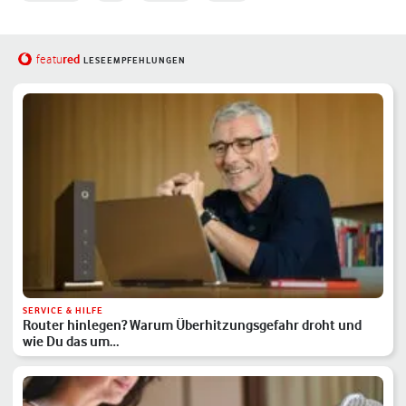
red
featu
LESEEMPFEHLUNGEN
SERVICE & HILFE
Router hinlegen? Warum Überhitzungsgefahr droht und
wie Du das um…