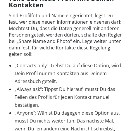
Kontakten
Sind Profilfoto und Name eingerichtet, legst Du
fest, wer diese neuen Informationen einsehen darf:
Möchtest Du, dass die Daten generell mit anderen
Personen geteilt werden dürfen, schalte den Regler
bei „Share Name and Photo“ ein. Lege weiter unten
dann fest, für welche Kontakte diese Regelung
gelten soll:
„Contacts only“: Gehst Du auf diese Option, wird
Dein Profil nur mit Kontakten aus Deinem
Adressbuch geteilt.
„Always ask“: Tippst Du hierauf, musst Du das
Teilen des Profils für jeden Kontakt manuell
bestätigen.
„Anyone“: Wählst Du dagegen diese Option aus,
musst Du nichts weiter tun. Das nächste Mal,
wenn Du jemandem eine Nachricht schreibst,