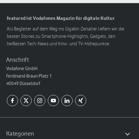
featured ist Vodafones Magazin für digitale Kultur
Als Begleiter auf dem Weg ins Gigabit-Zeitalter liefern wir die
besten Stories zu Smartphone-Highlights, Gadgets, den
heißesten Tech-News und Kino- und TV-Höhepunkte.
Anschrift
Vodafone GmbH
Ferdinand-Braun-Platz 1
40549 Düsseldorf
Kategorien