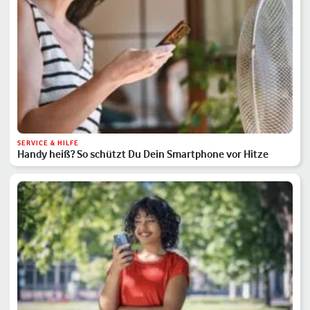
SERVICE & HILFE
Handy heiß? So schützt Du Dein Smartphone vor Hitze