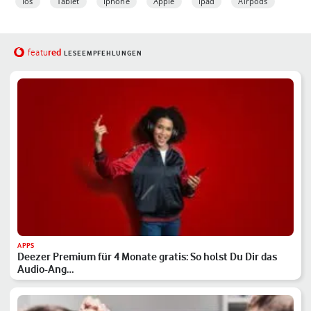
Ios
Tablet
Iphone
Apple
Ipad
Airpods
red
featu
LESEEMPFEHLUNGEN
APPS
Deezer Premium für 4 Monate gratis: So holst Du Dir das
Audio-Ang…