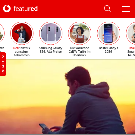
ten
Deal
: Netflix
Samsung Galaxy
Die Vodafone
Beste Handys
Deal
e
günstiger
S26: Alle Preise
CallYa-Tarife im
2026
Smar
bekommen
Überblick
bei 
INHALT