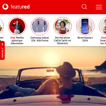
ten
Deal
: Netflix
Samsung Galaxy
Die Vodafone
Beste Handys
Deal
e
günstiger
S26: Alle Preise
CallYa-Tarife im
2026
Smar
bekommen
Überblick
bei 
INHALT