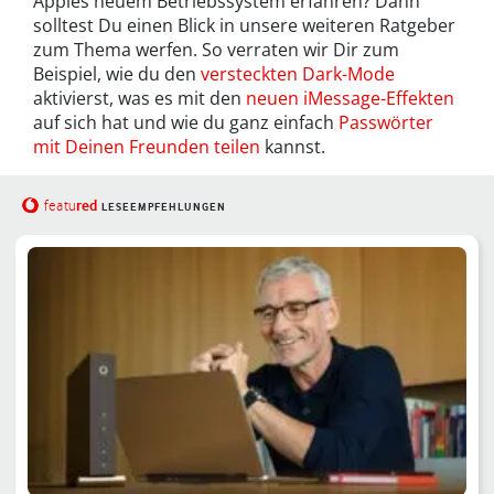
Apples neuem Betriebssystem erfahren? Dann
solltest Du einen Blick in unsere weiteren Ratgeber
zum Thema werfen. So verraten wir Dir zum
Beispiel, wie du den
versteckten Dark-Mode
aktivierst, was es mit den
neuen iMessage-Effekten
auf sich hat und wie du ganz einfach
Passwörter
mit Deinen Freunden teilen
kannst.
red
featu
LESEEMPFEHLUNGEN