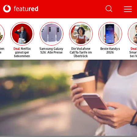
ten
Deal
: Netflix
Samsung Galaxy
Die Vodafone
Beste Handys
Deal
e
günstiger
S26: Alle Preise
CallYa-Tarife im
2026
Smar
bekommen
Überblick
bei 