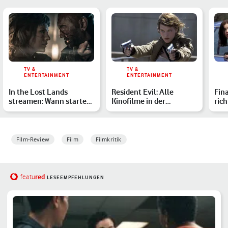
TV &
TV &
ENTERTAINMENT
ENTERTAINMENT
In the Lost Lands
Resident Evil: Alle
Fina
streamen: Wann startet
Kinofilme in der
rich
der Sci-Fi-Kracher im
richtigen Reihenfolge –
Hor
He…
welc…
Film-Review
Film
Filmkritik
red
featu
LESEEMPFEHLUNGEN