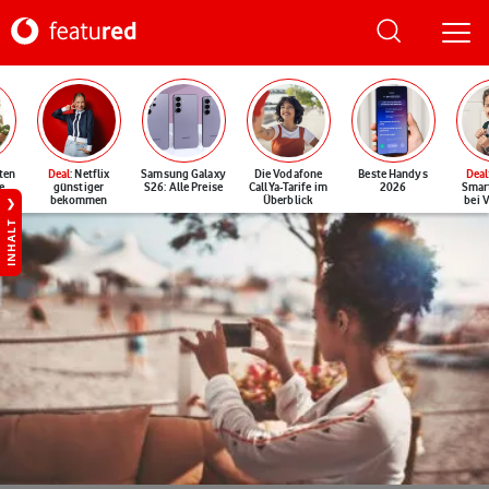
ten
Deal
: Netflix
Samsung Galaxy
Die Vodafone
Beste Handys
Deal
e
günstiger
S26: Alle Preise
CallYa-Tarife im
2026
Smar
bekommen
Überblick
bei 
INHALT