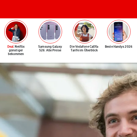
Deal
: Netflix
Samsung Galaxy
Die Vodafone CallYa-
Beste Handys 2026
günstiger
S26: Alle Preise
Tarife im Überblick
bekommen