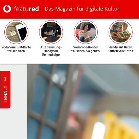
Das Magazin für digitale Kultur
Vodafone: SIM-Karte
Alle Samsung-
Vodafone-Router
Handy auf Raten
freischalten
Handys in
tauschen: So geht's
kaufen: Alle Infos
Reihenfolge
INHALT