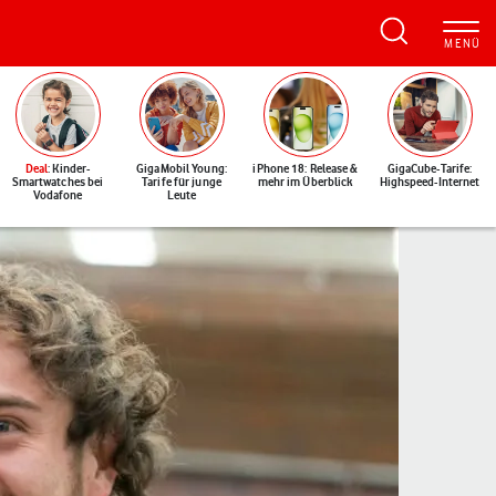
Deal
: Kinder-
GigaMobil Young:
iPhone 18: Release &
GigaCube-Tarife:
Smartwatches bei
Tarife für junge
mehr im Überblick
Highspeed-Internet
Vodafone
Leute