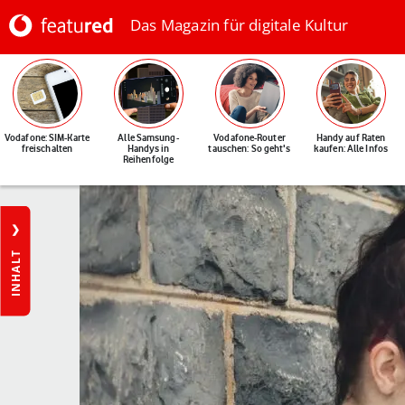
Das Magazin für digitale Kultur
Vodafone: SIM-Karte
Alle Samsung-
Vodafone-Router
Handy auf Raten
freischalten
Handys in
tauschen: So geht's
kaufen: Alle Infos
Reihenfolge
INHALT