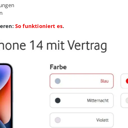
llungen
en
ieren:
So funktioniert es
.