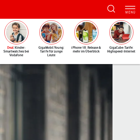
Deal
: Kinder-
GigaMobil Young:
iPhone 18: Release &
GigaCube-Tarife:
Smartwatches bei
Tarife für junge
mehr im Überblick
Highspeed-Internet
Vodafone
Leute