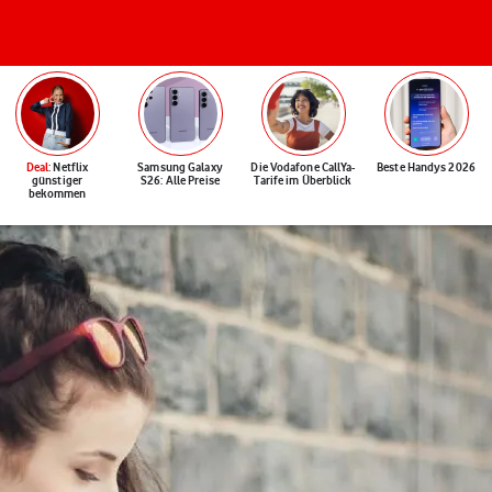
Deal
: Netflix
Samsung Galaxy
Die Vodafone CallYa-
Beste Handys 2026
günstiger
S26: Alle Preise
Tarife im Überblick
bekommen