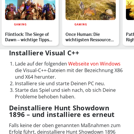
GAMING
GAMING
Flintlock: The Siege of
Once Human: Die
Path
Dawn – wichtige Tipps
wichtigsten Ressourcen
Rig
und Tricks zum Spie…
finden
Buil
Installiere Visual C++
Lade auf der folgenden
Webseite von Windows
die Visual-C++-Dateien mit der Bezeichnung X86
und X64 herunter.
Installiere sie und starte Deinen PC neu.
Starte das Spiel und sieh nach, ob sich Deine
Probleme behoben haben.
Deinstalliere Hunt Showdown
1896 – und installiere es erneut
Falls keine der oben genannten Maßnahmen zum
Erfolg führt, deinstalliere Hunt Showdown 1896