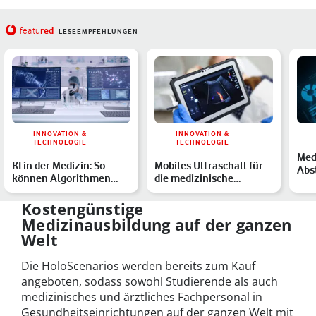
red
featu
LESEEMPFEHLUNGEN
INNOVATION &
INNOVATION &
TECHNOLOGIE
TECHNOLOGIE
Medi
KI in der Medizin: So
Mobiles Ultraschall für
Abs
können Algorithmen
die medizinische
Her
Leben retten
Versorgung: Vodafone
erk
bri…
Kostengünstige
Medizinausbildung auf der ganzen
Welt
Die HoloScenarios werden bereits zum Kauf
angeboten, sodass sowohl Studierende als auch
medizinisches und ärztliches Fachpersonal in
Gesundheitseinrichtungen auf der ganzen Welt mit