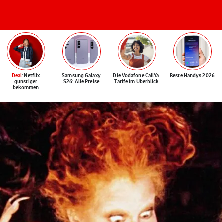
Deal
: Netflix
Samsung Galaxy
Die Vodafone CallYa-
Beste Handys 2026
günstiger
S26: Alle Preise
Tarife im Überblick
bekommen