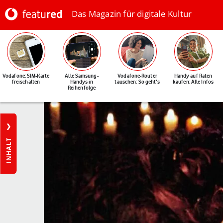
Das Magazin für digitale Kultur
Vodafone: SIM-Karte
Alle Samsung-
Vodafone-Router
Handy auf Raten
freischalten
Handys in
tauschen: So geht's
kaufen: Alle Infos
Reihenfolge
INHALT