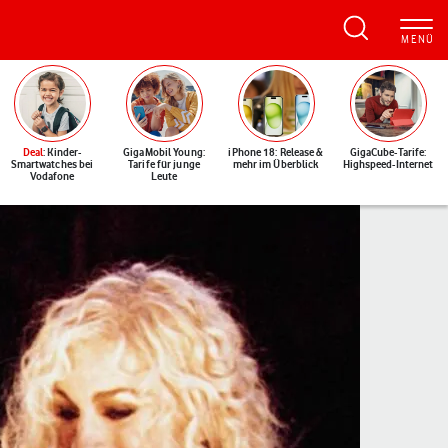
Deal
: Kinder-
GigaMobil Young:
iPhone 18: Release &
GigaCube-Tarife:
Smartwatches bei
Tarife für junge
mehr im Überblick
Highspeed-Internet
Vodafone
Leute