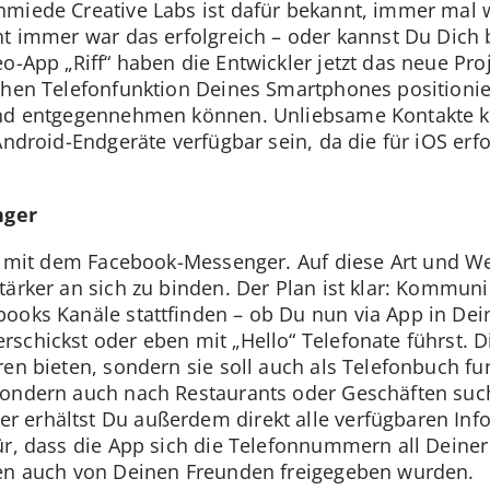
hmiede Creative Labs ist dafür bekannt, immer mal 
ht immer war das erfolgreich – oder kannst Du Dich 
o-App „Riff“ haben die Entwickler jetzt das neue Proj
chen Telefonfunktion Deines Smartphones positionier
und entgegennehmen können. Unliebsame Kontakte ka
Android-Endgeräte verfügbar sein, da die für iOS er
nger
in mit dem Facebook-Messenger. Auf diese Art und Wei
ärker an sich zu binden. Der Plan ist klar: Kommunik
books Kanäle stattfinden – ob Du nun via App in De
chickst oder eben mit „Hello“ Telefonate führst. Di
en bieten, sondern sie soll auch als Telefonbuch fu
sondern auch nach Restaurants oder Geschäften suc
 erhältst Du außerdem direkt alle verfügbaren Inf
ür, dass die App sich die Telefonnummern all Deiner
ten auch von Deinen Freunden freigegeben wurden.