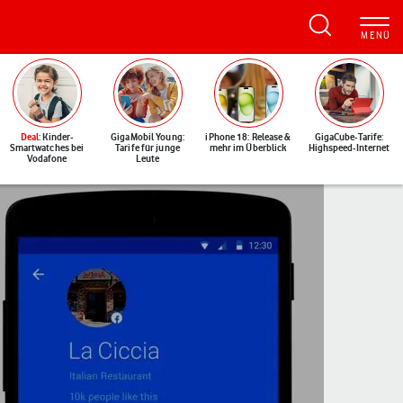
Deal
: Kinder-
GigaMobil Young:
iPhone 18: Release &
GigaCube-Tarife:
Smartwatches bei
Tarife für junge
mehr im Überblick
Highspeed-Internet
Vodafone
Leute