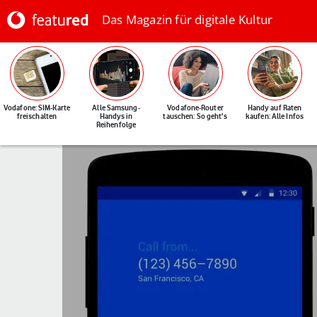
Das Magazin für digitale Kultur
Vodafone: SIM-Karte
Alle Samsung-
Vodafone-Router
Handy auf Raten
freischalten
Handys in
tauschen: So geht's
kaufen: Alle Infos
Reihenfolge