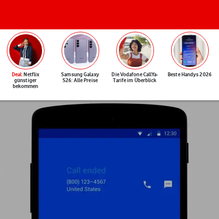
Deal
: Netflix
Samsung Galaxy
Die Vodafone CallYa-
Beste Handys 2026
günstiger
S26: Alle Preise
Tarife im Überblick
bekommen