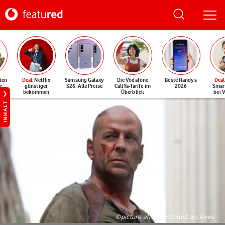
ten
Deal
: Netflix
Samsung Galaxy
Die Vodafone
Beste Handys
Deal
e
günstiger
S26: Alle Preise
CallYa-Tarife im
2026
Smar
bekommen
Überblick
bei 
INHALT
©picture alliance/United Archives