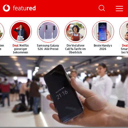
ten
Deal
: Netflix
Samsung Galaxy
Die Vodafone
Beste Handys
Deal
e
günstiger
S26: Alle Preise
CallYa-Tarife im
2026
Smar
bekommen
Überblick
bei 