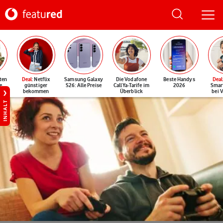
ten
Deal
: Netflix
Samsung Galaxy
Die Vodafone
Beste Handys
Deal
e
günstiger
S26: Alle Preise
CallYa-Tarife im
2026
Smar
bekommen
Überblick
bei 
INHALT