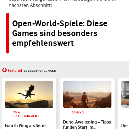
nächsten Abschnitt:
Open-World-Spiele: Diese
Games sind besonders
empfehlenswert
red
featu
LESEEMPFEHLUNGEN
TV &
GAMING
ENTERTAINMENT
Dune: Awakening – Tipps
Fourth Wing als Serie:
Die
für den Start im