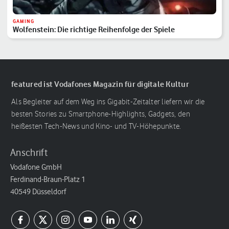
GAMING
Wolfenstein: Die richtige Reihenfolge der Spiele
featured ist Vodafones Magazin für digitale Kultur
Als Begleiter auf dem Weg ins Gigabit-Zeitalter liefern wir die
besten Stories zu Smartphone-Highlights, Gadgets, den
heißesten Tech-News und Kino- und TV-Höhepunkte.
Anschrift
Vodafone GmbH
Ferdinand-Braun-Platz 1
40549 Düsseldorf