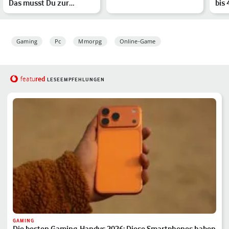
Das musst Du zur
bis 
Sandbox-MMO
Buchverfilmung wissen
Emp
Gaming
Pc
Mmorpg
Online-Game
red
featu
LESEEMPFEHLUNGEN
GAMING
Die besten Gaming-Handys 2026: Diese Smartphones haben