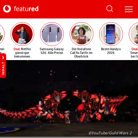
ten
Deal
: Netflix
Samsung Galaxy
Die Vodafone
Beste Handys
Deal
e
günstiger
S26: Alle Preise
CallYa-Tarife im
2026
Smar
bekommen
Überblick
bei 
INHALT
©YouTube/Guild Wars 2