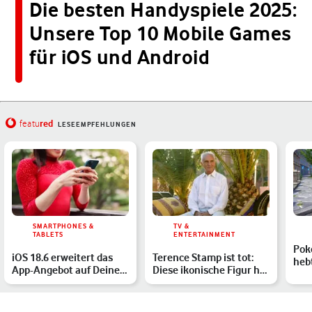
Die besten Handyspiele 2025:
Unsere Top 10 Mobile Games
für iOS und Android
red
featu
LESEEMPFEHLUNGEN
SMARTPHONES &
TV &
TABLETS
ENTERTAINMENT
Pok
iOS 18.6 erweitert das
Terence Stamp ist tot:
heb
App-Angebot auf Deinem
Diese ikonische Figur hat
Ent
iPhone & mehr
er in Star Wars …
neu