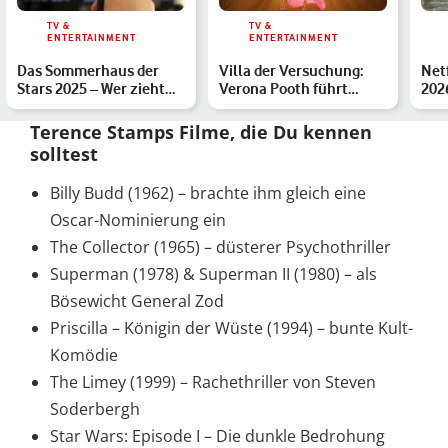
TV &
TV &
ENTERTAINMENT
ENTERTAINMENT
Das Sommerhaus der
Villa der Versuchung:
Net
Stars 2025 – Wer zieht
Verona Pooth führt
202
ein? Wann geht's los? A…
durch neue Reality-Show
Out
…
Terence Stamps Filme, die Du kennen
solltest
Billy Budd (1962) – brachte ihm gleich eine
Oscar-Nominierung ein
The Collector (1965) – düsterer Psychothriller
Superman (1978) & Superman II (1980) – als
Bösewicht General Zod
Priscilla – Königin der Wüste (1994) – bunte Kult-
Komödie
The Limey (1999) – Rachethriller von Steven
Soderbergh
Star Wars: Episode I – Die dunkle Bedrohung