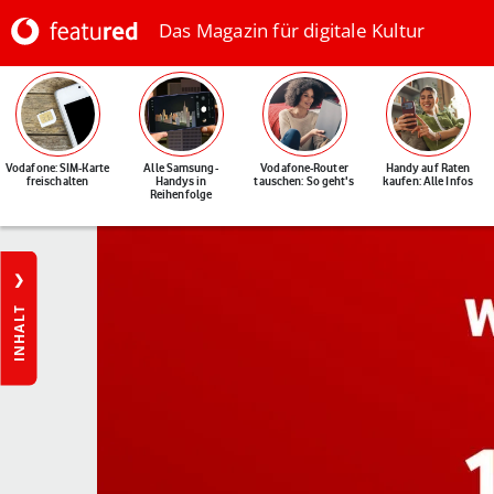
Das Magazin für digitale Kultur
Vodafone: SIM-Karte
Alle Samsung-
Vodafone-Router
Handy auf Raten
freischalten
Handys in
tauschen: So geht's
kaufen: Alle Infos
Reihenfolge
INHALT