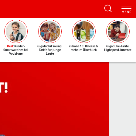
Deal
: Kinder-
GigaMobil Young:
iPhone 18: Release &
GigaCube-Tarife:
Smartwatches bei
Tarife für junge
mehr im Überblick
Highspeed-Internet
Vodafone
Leute