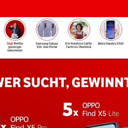
Deal
: Netflix
Samsung Galaxy
Die Vodafone CallYa-
Beste Handys 2026
günstiger
S26: Alle Preise
Tarife im Überblick
bekommen