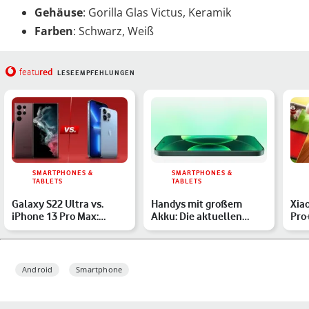
Gehäuse
: Gorilla Glas Victus, Keramik
Farben
: Schwarz, Weiß
red
featu
LESEEMPFEHLUNGEN
SMARTPHONES &
SMARTPHONES &
TABLETS
TABLETS
Galaxy S22 Ultra vs.
Handys mit großem
Xia
iPhone 13 Pro Max:
Akku: Die aktuellen
Pro+
Welches Flaggschiff
Modelle im Überblick
Deu
biete…
Android
Smartphone