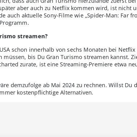
nlich, dass auch Gran Turismo hierzulande zuerst be
später aber auch zu Netflix kommen wird, ist nicht
ade auch aktuelle Sony-Filme wie „Spider-Man: Far 
m Programm.
urismo streamen?
SA schon innerhalb von sechs Monaten bei Netflix l
n müssen, bis Du Gran Turismo streamen kannst. Zi
harted zurate, ist eine Streaming-Premiere etwa ne
re demzufolge ab Mai 2024 zu rechnen. Willst Du d
immer kostenpflichtige Alternativen.