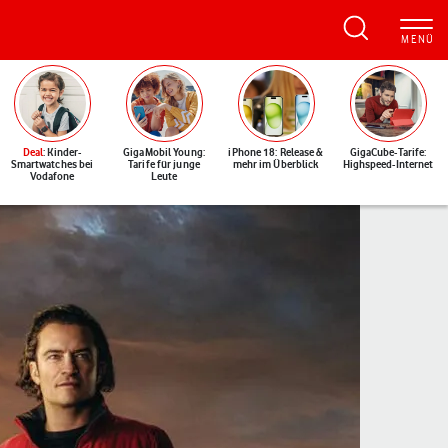
Deal
: Kinder-
GigaMobil Young:
iPhone 18: Release &
GigaCube-Tarife:
Smartwatches bei
Tarife für junge
mehr im Überblick
Highspeed-Internet
Vodafone
Leute