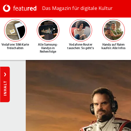
Das Magazin für digitale Kultur
Vodafone: SIM-Karte
Alle Samsung-
Vodafone-Router
Handy auf Raten
freischalten
Handys in
tauschen: So geht's
kaufen: Alle Infos
Reihenfolge
INHALT