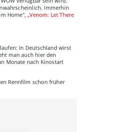
i WOW verfügbar sein wird.
 unwahrscheinlich. Immerhin
from Home“,
„Venom: Let There
aufen: In Deutschland wirst
eht man auch hier den
un Monate nach Kinostart
en Rennfilm schon früher