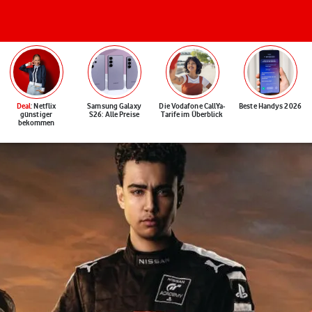
Deal
: Netflix
Samsung Galaxy
Die Vodafone CallYa-
Beste Handys 2026
günstiger
S26: Alle Preise
Tarife im Überblick
bekommen