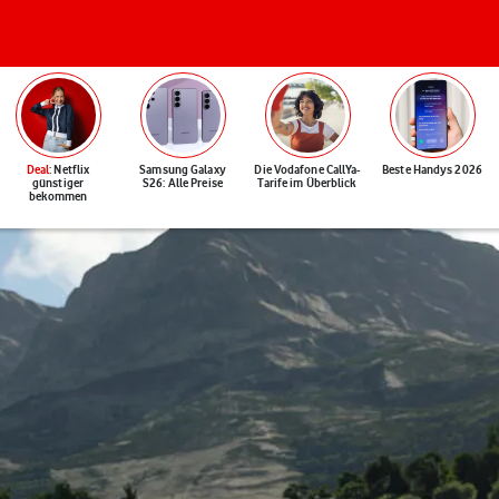
Deal
: Netflix
Samsung Galaxy
Die Vodafone CallYa-
Beste Handys 2026
günstiger
S26: Alle Preise
Tarife im Überblick
bekommen