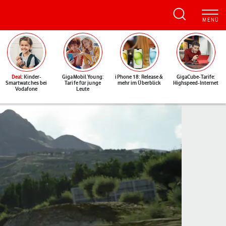
Deal
: Kinder-
GigaMobil Young:
iPhone 18: Release &
GigaCube-Tarife:
Smartwatches bei
Tarife für junge
mehr im Überblick
Highspeed-Internet
Vodafone
Leute