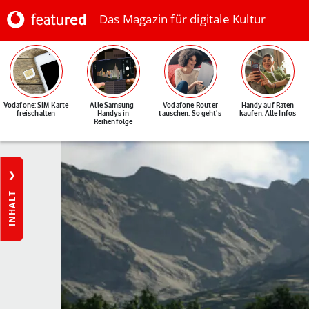
Das Magazin für digitale Kultur
Vodafone: SIM-Karte
Alle Samsung-
Vodafone-Router
Handy auf Raten
freischalten
Handys in
tauschen: So geht's
kaufen: Alle Infos
Reihenfolge
INHALT