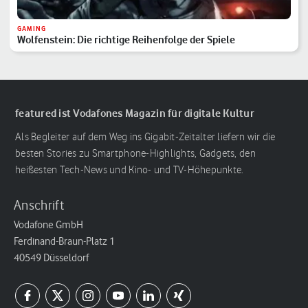
GAMING
Wolfenstein: Die richtige Reihenfolge der Spiele
featured ist Vodafones Magazin für digitale Kultur
Als Begleiter auf dem Weg ins Gigabit-Zeitalter liefern wir die
besten Stories zu Smartphone-Highlights, Gadgets, den
heißesten Tech-News und Kino- und TV-Höhepunkte.
Anschrift
Vodafone GmbH
Ferdinand-Braun-Platz 1
40549 Düsseldorf