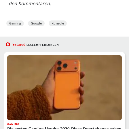
den Kommentaren.
Gaming
Google
Konsole
red
featu
LESEEMPFEHLUNGEN
GAMING
Die besten Gaming-Handys 2026: Diese Smartphones haben